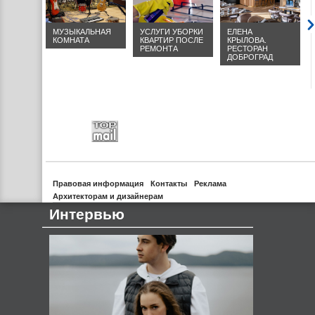
МУЗЫКАЛЬНАЯ
УСЛУГИ УБОРКИ
ЕЛЕНА
ТЫ И
КОМНАТА
КВАРТИР ПОСЛЕ
КРЫЛОВА.
РОЕКТОВ
РЕМОНТА
РЕСТОРАН
ДЕЙ,
ДОБРОГРАД
Правовая информация
Контакты
Реклама
Архитекторам и дизайнерам
Интервью