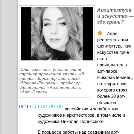
Архитектура
и искусство —
где грань?
Идея
репрезентации
архитектуры как
искусства ярче
всего
проявляется в
Юлия Бычкова, управляющий
арт-парке
партнер проектной группы «8
Никола-Ленивец,
линий», директор арт-парка
«Никола-Ленивец», продюсер
на территории
фестивалей «Архстояние» и
которого стоят
«Арт-Овраг».
более 30 арт-
объектов
российских и зарубежных
художников и архитекторов, в том числе и
художника Николая Полисского.
В процессе работы над созданием арт-