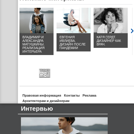
ЛЬ
ВЛАДИМИР И
ЕВГЕНИЯ
КАТЯ ГЕРДТ.
.
АЛЕКСАНДРА
ИВЛИЕВА.
ДИЗАЙНЕР КАК
 В
МАТУШКИНЫ.
ДИЗАЙН ПОСЛЕ
ВРАЧ.
CCA
РЕАЛИЗАЦИЯ
ПАНДЕМИИ
ИНТЕРЬЕРА
Правовая информация
Контакты
Реклама
Архитекторам и дизайнерам
Интервью