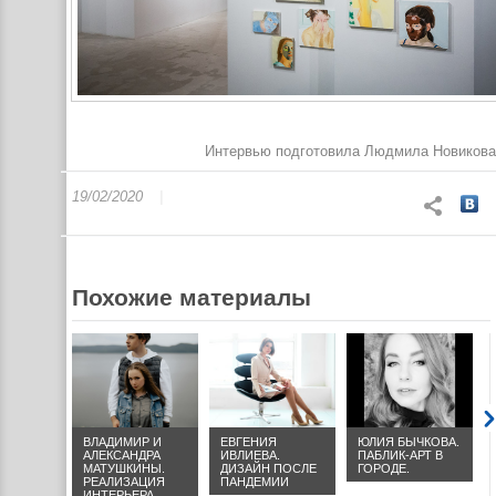
Интервью подготовила Людмила Новикова
19/02/2020
Похожие материалы
ЛЬ
ВЛАДИМИР И
ЕВГЕНИЯ
ЮЛИЯ БЫЧКОВА.
.
АЛЕКСАНДРА
ИВЛИЕВА.
ПАБЛИК-АРТ В
 В
МАТУШКИНЫ.
ДИЗАЙН ПОСЛЕ
ГОРОДЕ.
CCA
РЕАЛИЗАЦИЯ
ПАНДЕМИИ
ИНТЕРЬЕРА