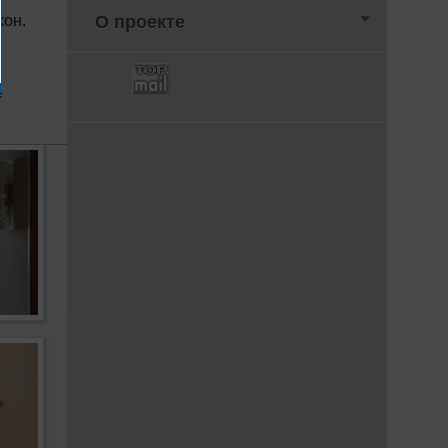
кон.
О проекте
е