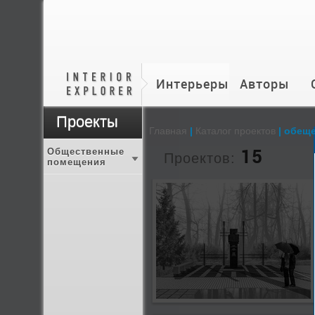
Интерьеры
Авторы
Проекты
Главная
|
Каталог проектов
| обещ
15
Общественные
Проектов:
помещения