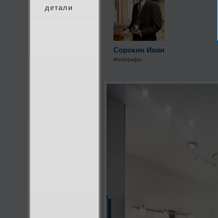
детали
Сорокин Иван
Фотографы