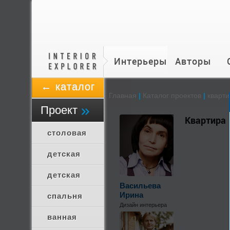
Интерьеры
Авторы
← каталог
Главная
|
Каталог проектов
|
кварти
Проект
Квартира
столовая
детская
детская
Васильева
Ирина
спальня
Дизайн интерьера
ванная